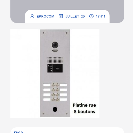
.
.
EPROCOM
JUILLET 25
17H11