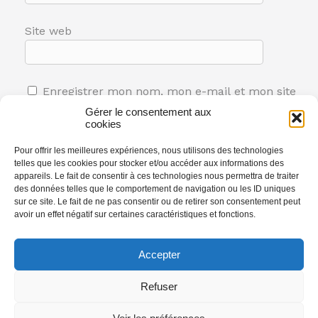
Site web
Enregistrer mon nom, mon e-mail et mon site
dans le navigateur pour mon prochain
Gérer le consentement aux
cookies
commentaire.
Pour offrir les meilleures expériences, nous utilisons des technologies
telles que les cookies pour stocker et/ou accéder aux informations des
appareils. Le fait de consentir à ces technologies nous permettra de traiter
des données telles que le comportement de navigation ou les ID uniques
sur ce site. Le fait de ne pas consentir ou de retirer son consentement peut
avoir un effet négatif sur certaines caractéristiques et fonctions.
Accepter
Latest Comments
Refuser
© 2026 Alarme Centre Loire. Created with
using
Aucun commentaire à afficher.